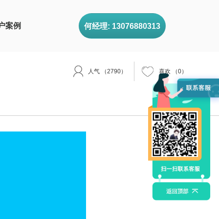
户案例
何经理: 13076880313
人气
（2790）
喜欢
（
0
）