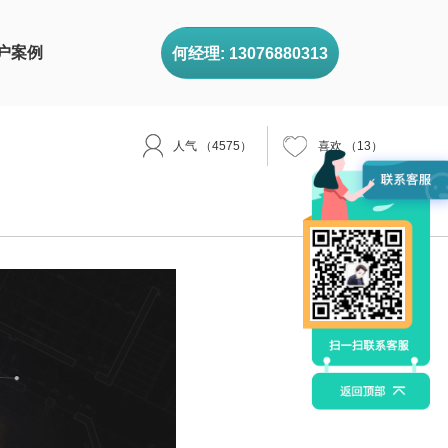
户案例
何经理: 13076880313
人气
（4575）
喜欢
（
13
）