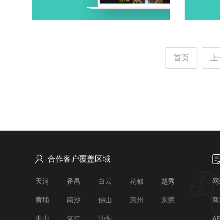
首页
上
合作客户覆盖区域
天河
番禺
白云
花都
越秀
网
黄埔
南沙
佛山
惠州
东莞
商
中山
湛江
汕头
A