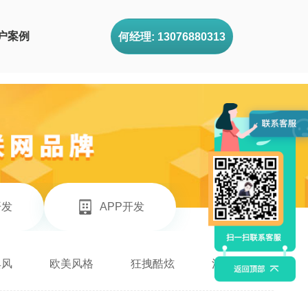
户案例
何经理: 13076880313
开发
APP开发
典风
欧美风格
狂拽酷炫
清新治愈