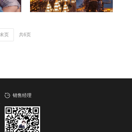
末页
共6页
销售经理