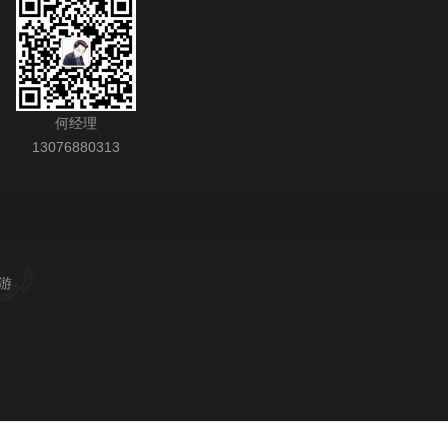
何经理
13076880313
游