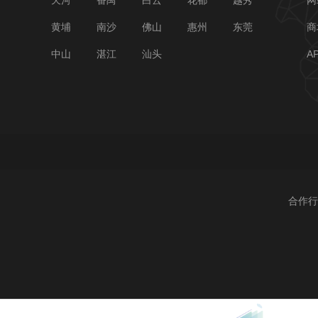
天河
番禺
白云
花都
越秀
网
黄埔
南沙
佛山
惠州
东莞
商
中山
湛江
汕头
A
合作行