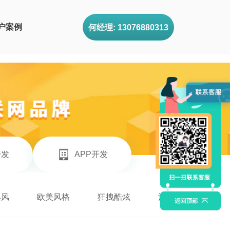
户案例
何经理: 13076880313
开发
APP开发
典风
欧美风格
狂拽酷炫
清新治愈