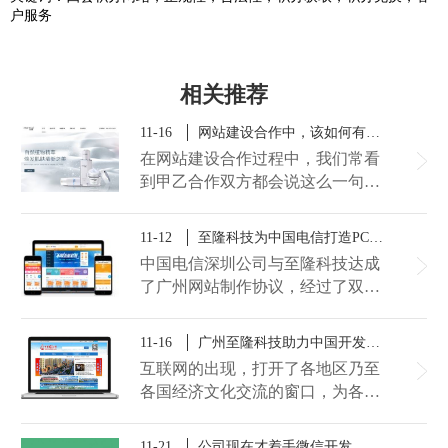
户服务
相关推荐
11-16
网站建设合作中，该如何有效的表达和沟通？
在网站建设合作过程中，我们常看
到甲乙合作双方都会说这么一句
话，“你在说什么我没听明白，再
说一遍？”客户没理解网站建设公
11-12
至隆科技为中国电信打造PC+手机端一体化宽带商城网站
司的方案，网站建设公司也没整明
中国电信深圳公司与至隆科技达成
白客户到底需要什么，因此公司建
了广州网站制作​协议，经过了双方
站进度就会很拖，而客户始终没有
的不断沟通，至隆科技依据公司的
拿到满意的方案。广州做网站公司
需求，打造了一个功能丰富的
11-16
广州至隆科技助力中国开发区协会建设互联网交流合作平台
至隆科技认为“表达与沟通”是建设
PC+手机端的一体化宽带商城网
网站的重要部分，只有双方更清楚
互联网的出现，打开了各地区乃至
站。
的表达，有效的沟通，才能做出一
各国经济文化交流的窗口，为各国
个令人满意的网站！
经贸合作起到了纽带作用。日前，
为了更好的促进国内各开发区间的
11-21
公司现在才着手微信开发，是不是晚了？