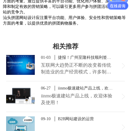
方面的考量。通过提供丰富的平台功能、优化用户体验、加强安全保
障和制定有效的营销策略，可以吸引更多用户参与拼团活动，提升网
站的竞争力。
汕头拼团网站设计应注重平台功能、用户体验、安全性和营销策略等
方面的考量，以提供优质的拼团购物服务。
相关推荐
01-03
捷报！广州至隆科技顺利签约海达国际仪器网站建设项目
互联网大趋势正不断的改变着传统
制造业的生产经营模式，许多制造
业在互联网的潮涌中无法辨别方
向，而有的制造业则利用互联网大
06-27
iinmo极速建站产品上线，欢迎体验及使用！
数据的优势弥补内在经营的短缺。
iinmo极速建站产品上线，欢迎体验
日前，海达国际仪器与广州网站建
及使用！
设公司至隆科技达成建站合作协
议，至隆科技将提供全套网站建设
09-10
B2B网站建设的运营
服务，打造一张互联网的品牌名
片。