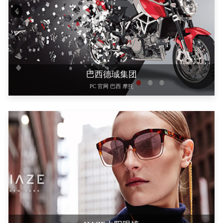
巴西德珹集团
PC 官网 巴西 摩托