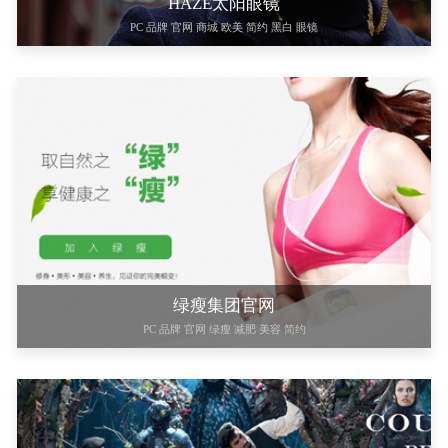
HAZE太阳眼镜
PC 品牌 官网 商城 欧美 简约 黑白 眼镜
绿瘦集团官网
PC 品牌 官网 绿瘦 减肥 美容 简约