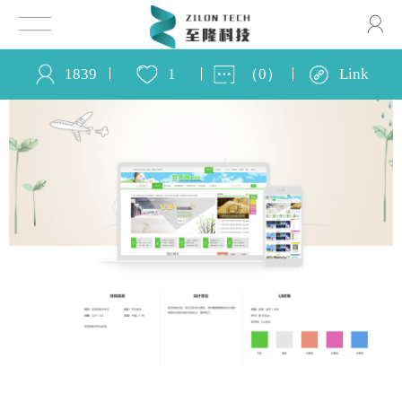
1839
1
（0）
Link