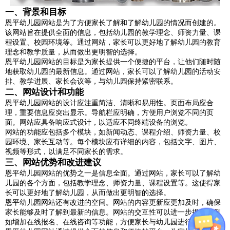
一、背景和目标
恩平幼儿园网站是为了方便家长了解和了解幼儿园的情况而创建的。
该网站旨在提供全面的信息，包括幼儿园的教学理念、师资力量、课
程设置、校园环境等。通过网站，家长可以更好地了解幼儿园的教育
理念和教学质量，从而做出更明智的选择。
恩平幼儿园网站的目标是为家长提供一个便捷的平台，让他们随时随
地获取幼儿园的最新信息。通过网站，家长可以了解幼儿园的活动安
排、教学进展、家长会议等，与幼儿园保持紧密联系。
二、网站设计和功能
恩平幼儿园网站的设计应注重简洁、清晰和易用性。页面布局应合
理，重要信息应突出显示。导航栏应明确，方便用户浏览不同的页
面。网站应具备响应式设计，以适应不同终端设备的浏览。
网站的功能应包括多个模块，如新闻动态、课程介绍、师资力量、校
园环境、家长互动等。每个模块应有详细的内容，包括文字、图片、
视频等形式，以满足不同家长的需求。
三、网站优势和改进建议
恩平幼儿园网站的优势之一是信息全面。通过网站，家长可以了解幼
儿园的各个方面，包括教学理念、师资力量、课程设置等。这使得家
长可以更好地了解幼儿园，从而做出更明智的选择。
恩平幼儿园网站还有改进的空间。网站的内容更新应更加及时，确保
家长能够及时了解到最新的信息。网站的交互性可以进一步提升，例
如增加在线报名、在线咨询等功能，方便家长与幼儿园进行沟通。