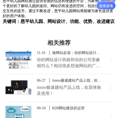
恩平幼儿园网站通过提供全面的信息和便捷的平台，为家长提供了一
个更好的了解幼儿园的途径。网站仍有改进的空间，包括信息更新和
交互性的提升。通过不断改进，恩平幼儿园网站将能够为家长提供更
好的用户体验。
关键词：恩平幼儿园、网站设计、功能、优势、改进建议
相关推荐
11-16
做网站必读：你的网站设计风格和公司形象相符么？
你的网站设计风格和你的公司形象
相符么？相信很多想做网站的广州
公司，都很关心这类问题。做了
的，想知道自己的网站到底体不体
06-27
iinmo极速建站产品上线，欢迎体验及使用！
面；还没做的，又想做个体面的。
iinmo极速建站产品上线，欢迎体验
面对这类问题，广州至隆科技的小
及使用！
伙伴觉得网站设计就像小学生写作
文一样，有部分公司网站要么文不
09-10
B2B网站建设的运营
对题、要么词不达意，最后风马牛
不相及，成了四不像。就像那句话