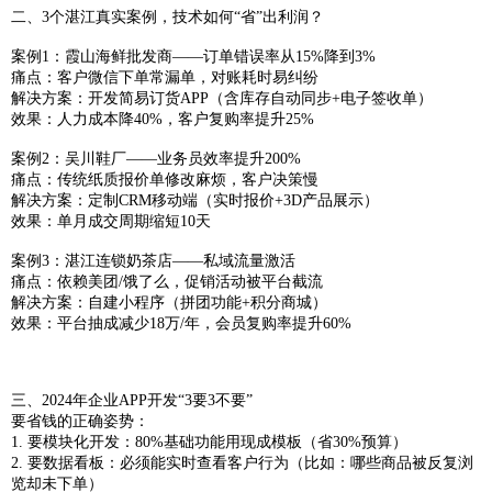
二、3个湛江真实案例，技术如何“省”出利润？
案例1：霞山海鲜批发商——订单错误率从15%降到3%
痛点：客户微信下单常漏单，对账耗时易纠纷
解决方案：开发简易订货APP（含库存自动同步+电子签收单）
效果：人力成本降40%，客户复购率提升25%
案例2：吴川鞋厂——业务员效率提升200%
痛点：传统纸质报价单修改麻烦，客户决策慢
解决方案：定制CRM移动端（实时报价+3D产品展示）
效果：单月成交周期缩短10天
案例3：湛江连锁奶茶店——私域流量激活
痛点：依赖美团/饿了么，促销活动被平台截流
解决方案：自建小程序（拼团功能+积分商城）
效果：平台抽成减少18万/年，会员复购率提升60%
三、2024年企业APP开发“3要3不要”
要省钱的正确姿势：
1. 要模块化开发：80%基础功能用现成模板（省30%预算）
2. 要数据看板：必须能实时查看客户行为（比如：哪些商品被反复浏
览却未下单）