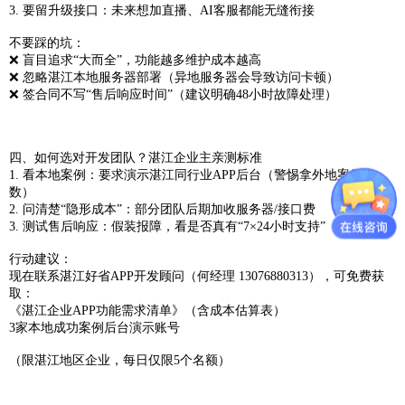
3. 要留升级接口：未来想加直播、AI客服都能无缝衔接
不要踩的坑：
❌ 盲目追求“大而全”，功能越多维护成本越高
❌ 忽略湛江本地服务器部署（异地服务器会导致访问卡顿）
❌ 签合同不写“售后响应时间”（建议明确48小时故障处理）
四、如何选对开发团队？湛江企业主亲测标准
1. 看本地案例：要求演示湛江同行业APP后台（警惕拿外地案例充
数）
2. 问清楚“隐形成本”：部分团队后期加收服务器/接口费
3. 测试售后响应：假装报障，看是否真有“7×24小时支持”
行动建议：
现在联系湛江好省APP开发顾问（何经理 13076880313），可免费获
取：
《湛江企业APP功能需求清单》（含成本估算表）
3家本地成功案例后台演示账号
（限湛江地区企业，每日仅限5个名额）