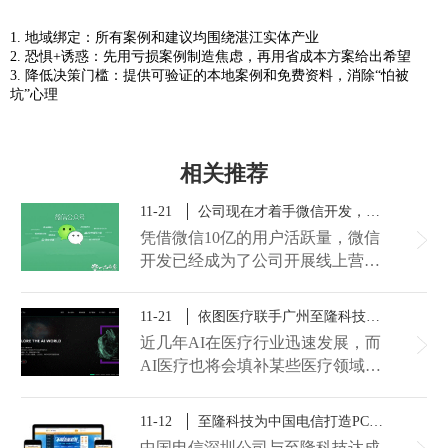
1. 地域绑定：所有案例和建议均围绕湛江实体产业
2. 恐惧+诱惑：先用亏损案例制造焦虑，再用省成本方案给出希望
3. 降低决策门槛：提供可验证的本地案例和免费资料，消除“怕被
坑”心理
相关推荐
11-21
公司现在才着手微信开发，是不是晚了？
凭借微信10亿的用户活跃量，微信
开发已经成为了公司开展线上营销
推广的利器。有些广州公司会问，
微信开发这方面很多公司早早就做
11-21
依图医疗联手广州至隆科技建设官网，打造医疗AI平台
了，公司现在才开通微信公众号会
近几年AI在医疗行业迅速发展，而
不会太晚了？从事多年互联网技术
AI医疗也将会填补某些医疗领域的
开发的广州至隆科技想告诉大家：
技术空白。日前，广州网站建设公
只要想从事营销推广，宣传公司品
司至隆科技受依图医疗之托，为依
11-12
至隆科技为中国电信打造PC+手机端一体化宽带商城网站
牌形象，微信开发从来都不晚！
图医疗建设AI医疗网站，助力公司
中国电信深圳公司与至隆科技达成