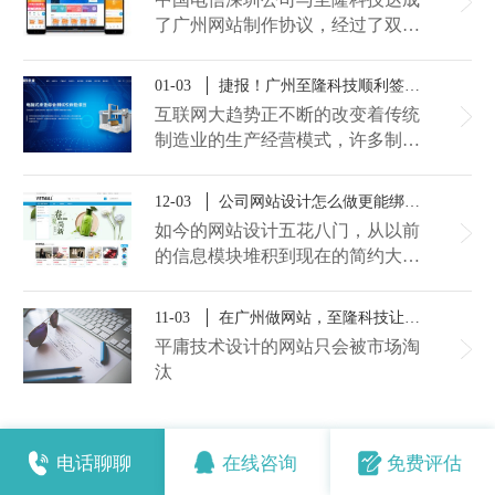
更好的宣传和推广“AI防癌地图”项
了广州网站制作​协议，经过了双方
目，推动广州“AI+医疗”的进一步
的不断沟通，至隆科技依据公司的
发展
需求，打造了一个功能丰富的
01-03
捷报！广州至隆科技顺利签约海达国际仪器网站建设项目
PC+手机端的一体化宽带商城网
互联网大趋势正不断的改变着传统
站。
制造业的生产经营模式，许多制造
业在互联网的潮涌中无法辨别方
向，而有的制造业则利用互联网大
12-03
公司网站设计怎么做更能绑住用户的心？
数据的优势弥补内在经营的短缺。
如今的网站设计五花八门，从以前
日前，海达国际仪器与广州网站建
的信息模块堆积到现在的简约大图
设公司至隆科技达成建站合作协
风，网站设计风格也是走了好几轮
议，至隆科技将提供全套网站建设
了！而用户对网站的视觉要求也更
11-03
​在广州做网站，至隆科技让你找到答案
服务，打造一张互联网的品牌名
加高，所以你的网站要想绑住用户
片。
平庸技术设计的网站只会被市场淘
的心，不下功夫还真是挺难的。那
汰
么公司网站设计怎么做更能绑住用
户的心呢？或许广州至隆科技可以
给你解答这个困惑哦！
电话聊聊
在线咨询
免费评估