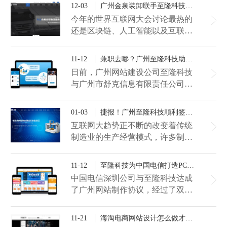
12-03
广州金泉装卸联手至隆科技打造的一体化官网服务平台上线了！
今年的世界互联网大会讨论最热的
还是区块链、人工智能以及互联
网，看来加快与互联网信息化行业
融合也是公司未来发展的趋势。广
11-12
兼职去哪？广州至隆科技助力舒克信息打造微信小程序兼职平台
州金泉装卸作为国内装卸搬运行业
日前，广州网站建设公司至隆科技
的品牌企业，希望行业与互联网融
与广州市舒克信息有限责任公司达
合发展，使重型装卸搬运服务更趋
成广州小程序开发协议，助力舒克
向数据化信息化，因此金泉装卸联
信息打造一款“花都job”兼职小程
01-03
捷报！广州至隆科技顺利签约海达国际仪器网站建设项目
合广州网站建设公司至隆科技倾力
序，为更多有兼职、实习、全职需
打造pc端+微信端+手机端的一体化
互联网大趋势正不断的改变着传统
求的朋友提供一个高效的互联网综
官网。
制造业的生产经营模式，许多制造
合求职平台！
业在互联网的潮涌中无法辨别方
向，而有的制造业则利用互联网大
11-12
至隆科技为中国电信打造PC+手机端一体化宽带商城网站
数据的优势弥补内在经营的短缺。
中国电信深圳公司与至隆科技达成
日前，海达国际仪器与广州网站建
了广州网站制作​协议，经过了双方
设公司至隆科技达成建站合作协
的不断沟通，至隆科技依据公司的
议，至隆科技将提供全套网站建设
需求，打造了一个功能丰富的
11-21
海淘电商网站设计怎么做才能显得优雅大气?
服务，打造一张互联网的品牌名
PC+手机端的一体化宽带商城网