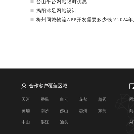
台山平台网站限时优惠
揭阳沐足网站设计
梅州同城物流APP开发需要多少钱？2024年成本解析+避
合作客户覆盖区域
天河
番禺
白云
花都
越秀
网
黄埔
南沙
佛山
惠州
东莞
商
中山
湛江
汕头
A