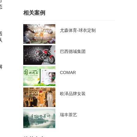
可
态
相关案例
尤森体育-球衣定制
括
认
巴西德珹集团
解
COMAR
欧泽品牌女装
瑞丰茶艺