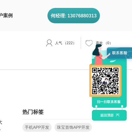
户案例
何经理: 13076880313
人气
（222）
喜欢
（
0
）
热门标签
大
手机APP开发
珠宝首饰APP开发
，