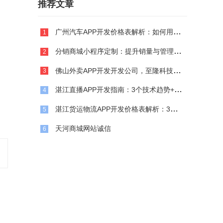
推荐文章
广州汽车APP开发价格表解析：如何用高性价比方案抢占智能出行市场？
1
分销商城小程序定制：提升销量与管理效率的终极指南
2
佛山外卖APP开发开发公司，至隆科技为你解答
3
湛江直播APP开发指南：3个技术趋势+2个商业案例，传统企业如何借势破局？
4
湛江货运物流APP开发价格表解析：3万vs30万，企业主如何避坑？
5
天河商城网站诚信
6