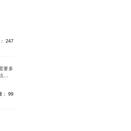
 247
需要多
坑指
： 99