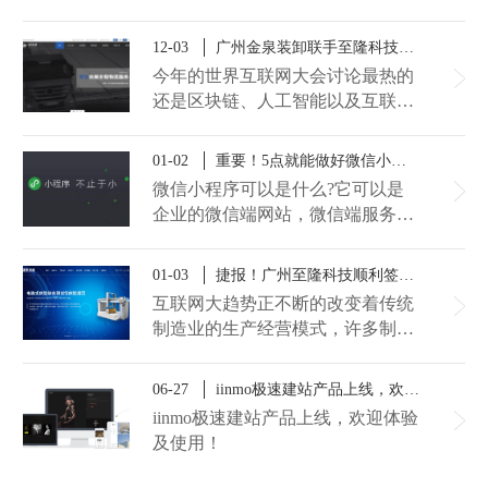
成广州小程序开发协议，助力舒克
信息打造一款“花都job”兼职小程
12-03
广州金泉装卸联手至隆科技打造的一体化官网服务平台上线了！
序，为更多有兼职、实习、全职需
今年的世界互联网大会讨论最热的
求的朋友提供一个高效的互联网综
还是区块链、人工智能以及互联
合求职平台！
网，看来加快与互联网信息化行业
融合也是公司未来发展的趋势。广
01-02
重要！5点就能做好微信小程序的推广！
州金泉装卸作为国内装卸搬运行业
微信小程序可以是什么?它可以是
的品牌企业，希望行业与互联网融
企业的微信端网站，微信端服务平
合发展，使重型装卸搬运服务更趋
台，微信端产品预定，微信游戏等
向数据化信息化，因此金泉装卸联
等，只要你需要它实现什么功能，
01-03
捷报！广州至隆科技顺利签约海达国际仪器网站建设项目
合广州网站建设公司至隆科技倾力
在一定程度上，广州微信小程序开
打造pc端+微信端+手机端的一体化
互联网大趋势正不断的改变着传统
发公司例如至隆科技等都可以为您
官网。
制造业的生产经营模式，许多制造
实现!那么有了小程序后，该如何
业在互联网的潮涌中无法辨别方
进行推广呢? ​
向，而有的制造业则利用互联网大
06-27
iinmo极速建站产品上线，欢迎体验及使用！
数据的优势弥补内在经营的短缺。
iinmo极速建站产品上线，欢迎体验
日前，海达国际仪器与广州网站建
及使用！
设公司至隆科技达成建站合作协
议，至隆科技将提供全套网站建设